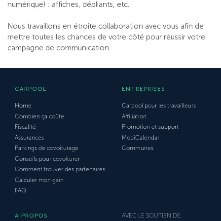
numérique) : affiches, dépliants, etc.
Nous travaillons en étroite collaboration avec vous afin de
mettre toutes les chances de votre côté pour réussir votre
campagne de communication.
CARPOOL
ENTREPRISES
Home
Carpool pour les travailleurs
Combien ça coûte
Affiliation
Fiscalité
Promotion et support
Assurances
MobiCalendar
Parkings de covoiturage
Communes
Conseils pour covoiturer
Comment trouver des partenaires
Calculer mon gain
FAQ
A PROPOS
AVEC LE SOUTIEN DE: